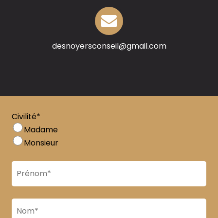
desnoyersconseil@gmail.com
Civilité*
Madame
Monsieur